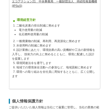
エコアクション21 中央事務局 一般財団法人 持続性推進機構
(IPSuS)
環境経営方針
二酸化炭素の排出削減に努めます
電力使用量の削減
化石燃料使用量の削減
一般廃棄物の削減、再利用、再資源化に努めます
水使用料の削減に努めます
設計業務にあたり、環境効果の高い資機材や工法の新情報を
入手し、 技術力の向上に努めるとともに、環境に配慮した設計
を提案します
環境関連法令を遵守します
地域での環境保全活動への参加など、地域貢献に努めます
環境への取り組みを全社員に周知するとともに、広く公開し
ます
個人情報保護方針
ご提供いただいた個人情報は当社にて厳重に管理し、当社の業務の範