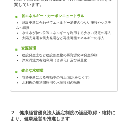
案しています。
省エネルギー・カーボンニュートラル
施設更新に合わせてエネルギー消費の少ない施設やシステ
ムへ転換
水道水が持つ位置エネルギーを利用する少水力発電の導入
太陽光発電や風力発電など再生可能エネルギーの導入
資源循環
建設発生土など建設副産物の再資源化や発生抑制
浄水汚泥の有効利用（資源化）及び減量化
健全な水循環
管路更新による有効率の向上(漏水をなくす)
水利権の用途間転用や水源種別の転換
２ 健康経営優良法人認定制度の認証取得・維持に
より、健康経営を推進します